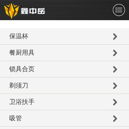
保温杯
餐厨用具
锁具合页
剃须刀
卫浴扶手
吸管