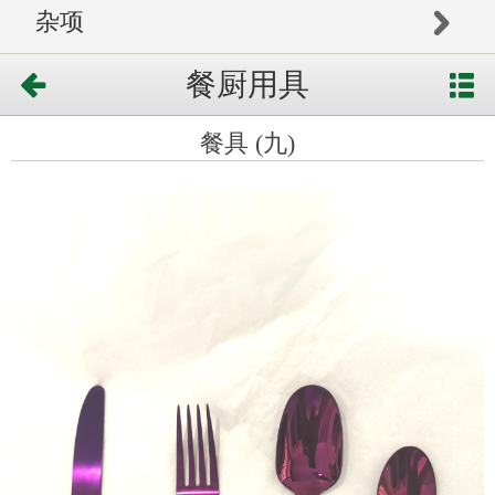
杂项
餐厨用具
餐具 (九)