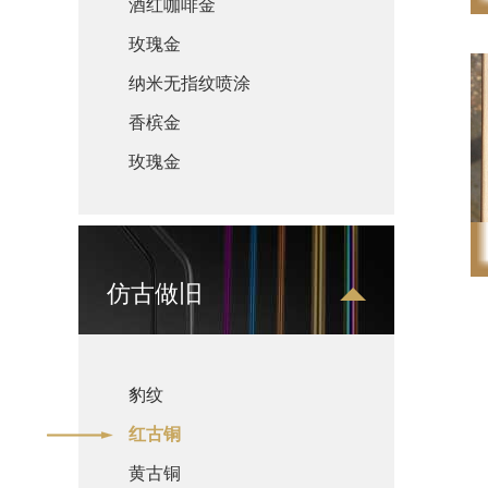
酒红咖啡金
玫瑰金
纳米无指纹喷涂
香槟金
玫瑰金
仿古做旧
豹纹
红古铜
黄古铜