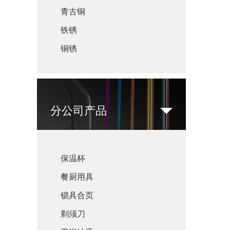
青古铜
铁锈
铜锈
分公司产品
保温杯
餐厨用具
锁具合页
剃须刀