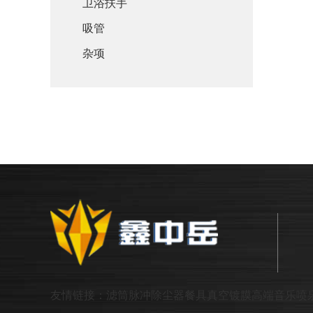
卫浴扶手
吸管
杂项
友情链接：
滤筒脉冲除尘器
餐具真空镀膜
高端音乐喷