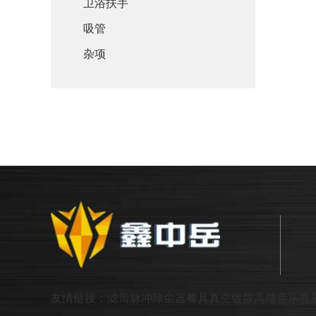
卫浴扶手
吸管
杂项
友情链接：
滤筒脉冲除尘器
餐具真空镀膜
高端音乐喷