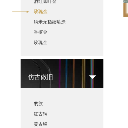
酒红咖啡金
玫瑰金
纳米无指纹喷涂
香槟金
玫瑰金
仿古做旧
豹纹
红古铜
黄古铜