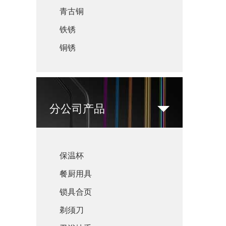
青古铜
铁锈
铜锈
分公司产品
保温杯
餐厨用具
锁具合页
剃须刀